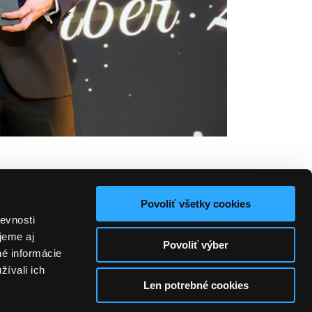
Povoliť všetky cookies
evnosti
jeme aj
Povoliť výber
né informácie
žívali ich
Len potrebné cookies
inky"]