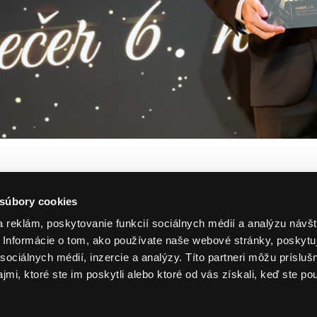
 súbory cookies
 reklám, poskytovanie funkcií sociálnych médií a analýzu návšt
Informácie o tom, ako používate naše webové stránky, poskytu
sociálnych médií, inzercie a analýzy. Títo partneri môžu prísluš
mi, ktoré ste im poskytli alebo ktoré od vás získali, keď ste pou
em dostávať novinky od Hubert J.E." opt_more="1" group="Nov