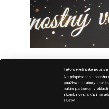
Táto webstránka používa
Na prispôsobenie obsahu a
používame súbory cookie. 
našim partnerom v oblasti 
skombinovať s ďalšími údaj
[email-subscribers namefield="NO" desc="Chc
služby.