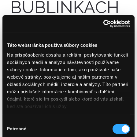
BUBLINKÁCH
/
Daniela
18. decembra 2025
v
od
AKTUALITY
Handlovicova
Táto webstránka používa súbory cookies
Na prispôsobenie obsahu a reklám, poskytovanie funkcií
sociálnych médií a analýzu návštevnosti používame
Sú značky, ktorých história je taká bohatá, pestrá
súbory cookie. Informácie o tom, ako používate naše
a zaujímavá, že by sa o nich dali písať knihy. Jednou
webové stránky, poskytujeme aj našim partnerom v
z takých značiek je Hubert. Všetko, čo ste kedy
oblasti sociálnych médií, inzercie a analýzy. Títo partneri
chceli vedieť o prvom sekte, ktorý sa začal vyrábať
môžu príslušné informácie skombinovať s ďalšími
mimo územia Francúzska, sa dočítate v knihe
údajmi, ktoré ste im poskytli alebo ktoré od vás získali,
z pera historika Štefana Hrivňáka
keď ste používali ich služby.
(@archivarstevules). Francúzske cherchez la femme
(za všetkým hľadaj ženu) sa v prípade značky […]
Výber
Potrebné
súhlasu