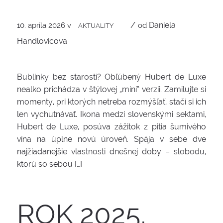
/
Daniela
10. apríla 2026
v
od
AKTUALITY
Handlovicova
Bublinky bez starostí? Obľúbený Hubert de Luxe
nealko prichádza v štýlovej „mini“ verzii. Zamilujte si
momenty, pri ktorých netreba rozmýšľať, stačí si ich
len vychutnávať. Ikona medzi slovenskými sektami,
Hubert de Luxe, posúva zážitok z pitia šumivého
vína na úplne novú úroveň. Spája v sebe dve
najžiadanejšie vlastnosti dnešnej doby – slobodu,
ktorú so sebou […]
ROK 2025,