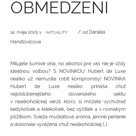
OBMEDZENÍ
/
Daniela
14. mája 2025
v
od
AKTUALITY
Handlovicova
Milujete šumivé vína, no alkohol pre vás nie je vždy
ideálnou voľbou? S NOVINKOU Hubert de Luxe
nealko už nemusíte robiť kompromisy! NOVINKA
Hubert de Luxe nealko prináša chuť
najobľúbenejšieho slovenského sektu
v nealkoholickej verzii, ktorú si môžete vychutnať
kedykoľvek a kdekoľvek, bez výčitiek a s rovnakým
pôžitkom. Svieža muškátová aróma, jemné perlenie
a dokonale vyvážená chuť nealkoholickej […]