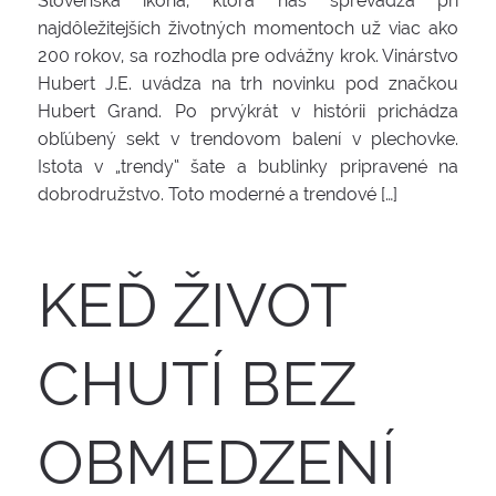
Slovenská ikona, ktorá nás sprevádza pri
najdôležitejších životných momentoch už viac ako
200 rokov, sa rozhodla pre odvážny krok. Vinárstvo
Hubert J.E. uvádza na trh novinku pod značkou
Hubert Grand. Po prvýkrát v histórii prichádza
obľúbený sekt v trendovom balení v plechovke.
Istota v „trendy“ šate a bublinky pripravené na
dobrodružstvo. Toto moderné a trendové […]
KEĎ ŽIVOT
CHUTÍ BEZ
OBMEDZENÍ