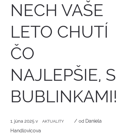
NECH VAŠE
LETO CHUTÍ
ČO
NAJLEPŠIE, S
BUBLINKAMI!
/
Daniela
1. júna 2025
v
od
AKTUALITY
Handlovicova