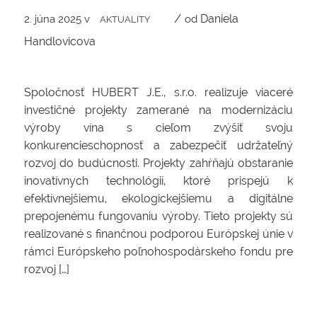
/
Daniela
2. júna 2025
v
od
AKTUALITY
Handlovicova
Spoločnosť HUBERT J.E., s.r.o. realizuje viaceré
investičné projekty zamerané na modernizáciu
výroby vína s cieľom zvýšiť svoju
konkurencieschopnosť a zabezpečiť udržateľný
rozvoj do budúcnosti. Projekty zahŕňajú obstaranie
inovatívnych technológií, ktoré prispejú k
efektívnejšiemu, ekologickejšiemu a digitálne
prepojenému fungovaniu výroby. Tieto projekty sú
realizované s finančnou podporou Európskej únie v
rámci Európskeho poľnohospodárskeho fondu pre
rozvoj […]