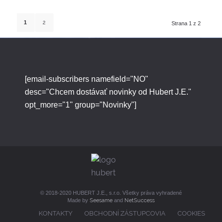
1
2
Strana 1 z 2
[email-subscribers namefield="NO"
desc="Chcem dostávať novinky od Hubert J.E."
opt_more="1" group="Novinky"]
© 2018-2020 HUBERT J.E., s.r.o. Všetky práva vyhradené
Made by
Seesame
and
NetSuccess
KONTAKTY
OBCHODNÍ ZÁSTUPCOVIA
COOKIES