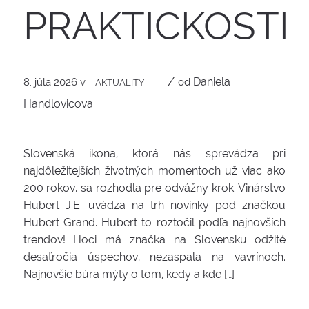
PRAKTICKOSTI
/
Daniela
8. júla 2026
v
od
AKTUALITY
Handlovicova
Slovenská ikona, ktorá nás sprevádza pri
najdôležitejších životných momentoch už viac ako
200 rokov, sa rozhodla pre odvážny krok. Vinárstvo
Hubert J.E. uvádza na trh novinky pod značkou
Hubert Grand. Hubert to roztočil podľa najnovších
trendov! Hoci má značka na Slovensku odžité
desaťročia úspechov, nezaspala na vavrínoch.
Najnovšie búra mýty o tom, kedy a kde […]