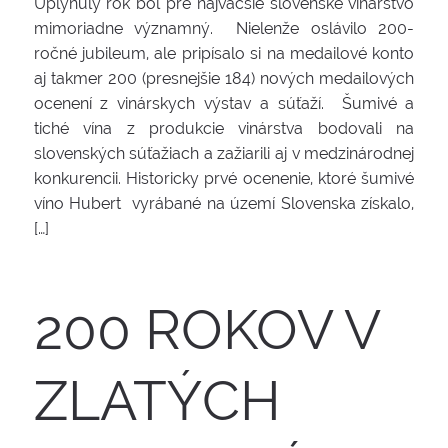
Uplynulý rok bol pre najväčšie slovenské vinárstvo
mimoriadne významný. Nielenže oslávilo 200-
ročné jubileum, ale pripísalo si na medailové konto
aj takmer 200 (presnejšie 184) nových medailových
ocenení z vinárskych výstav a súťaží. Šumivé a
tiché vína z produkcie vinárstva bodovali na
slovenských súťažiach a zažiarili aj v medzinárodnej
konkurencii. Historicky prvé ocenenie, ktoré šumivé
víno Hubert vyrábané na území Slovenska získalo,
[…]
200 ROKOV V
ZLATÝCH