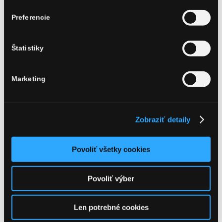
POKRSTILI
Preferencie
SME
Štatistiky
NOVINKU
Marketing
HUBERT 200
Zobraziť detaily
JUBILÉE!
Povoliť všetky cookies
Povoliť výber
/
Daniela
10. novembra 2025
v
od
AKTUALITY
Len potrebné cookies
Handlovicova