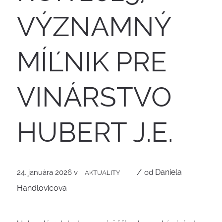
VÝZNAMNÝ
MÍĽNIK PRE
VINÁRSTVO
HUBERT J.E.
/
Daniela
24. januára 2026
v
od
AKTUALITY
Handlovicova