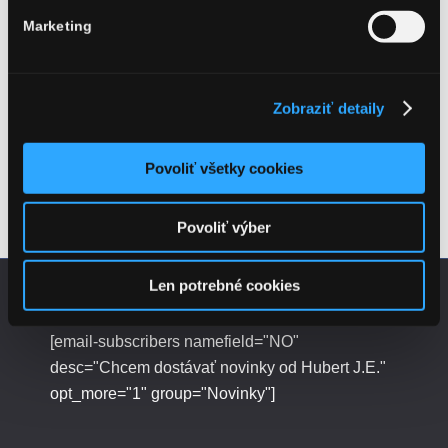
palička škorice
Marketing
Postup
:
Do pohára vložíme mix
ovocia. Doplníme ľadom a
Zobraziť detaily
zalejeme sektom. Jemne
premiešame lyžicou.
Povoliť všetky cookies
Ozdobíme stromčekom mäty a paličkou škorice a
podávame.
Povoliť výber
Len potrebné cookies
[email-subscribers namefield="NO"
desc="Chcem dostávať novinky od Hubert J.E."
opt_more="1" group="Novinky"]