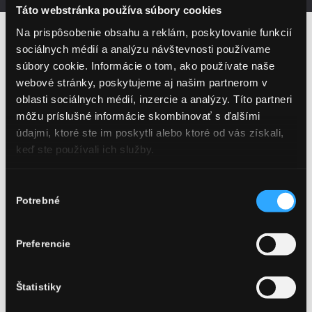
Táto webstránka používa súbory cookies
Sladké a osviežujúce
Na prispôsobenie obsahu a reklám, poskytovanie funkcií
sociálnych médií a analýzu návštevnosti používame
prekvapenie pre (nečakanú)
súbory cookie. Informácie o tom, ako používate naše
návštevu.
webové stránky, poskytujeme aj našim partnerom v
oblasti sociálnych médií, inzercie a analýzy. Títo partneri
môžu príslušné informácie skombinovať s ďalšími
údajmi, ktoré ste im poskytli alebo ktoré od vás získali,
keď ste používali ich služby.
Ingrediencie
:
Výber
15 cl
Hubert Club červené
Potrebné
súhlasu
sladké
4cl mrazený mix lesného
Preferencie
ovocia
Ľad cca do ¾ pohára
Štatistiky
Pohár : na biele víno
Ozdoba : stromček mäty,