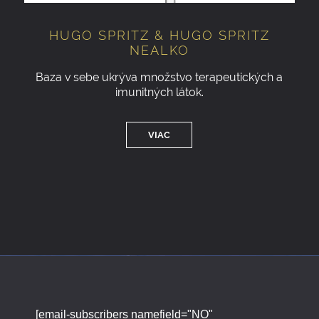
HUGO SPRITZ & HUGO SPRITZ
NEALKO
Baza v sebe ukrýva množstvo terapeutických a
imunitných látok.
VIAC
[email-subscribers namefield="NO"