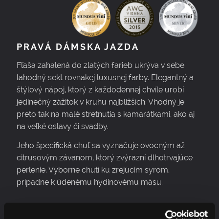
PRAVÁ DÁMSKA JAZDA
Fľaša zahalená do zlatých farieb ukrýva v sebe
lahodný sekt rovnakej luxusnej farby. Elegantný a
štýlový nápoj, ktorý z každodennej chvíle urobí
jedinečný zážitok v kruhu najbližších. Vhodný je
preto tak na malé stretnutia s kamarátkami, ako aj
na veľké oslavy či svadby.
Jeho špecifická chuť sa vyznačuje ovocným až
citrusovým závanom, ktorý zvýrazní dlhotrvajúce
perlenie. Výborne chutí ku zrejúcim syrom,
prípadne k údenému hydinovému mäsu.