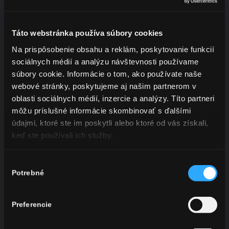
Táto webstránka používa súbory cookies
Na prispôsobenie obsahu a reklám, poskytovanie funkcií
sociálnych médií a analýzu návštevnosti používame
súbory cookie. Informácie o tom, ako používate naše
Biele
webové stránky, poskytujeme aj našim partnerom v
oblasti sociálnych médií, inzercie a analýzy. Títo partneri
Polosladké
môžu príslušné informácie skombinovať s ďalšími
údajmi, ktoré ste im poskytli alebo ktoré od vás získali,
keď ste používali ich služby.
11,5 %
Výber
Charmat
Potrebné
súhlasu
* Obsah alkoholu je vždy uvedený na fľaši výrobku v závislosti od
Preferencie
výrobnej dávky