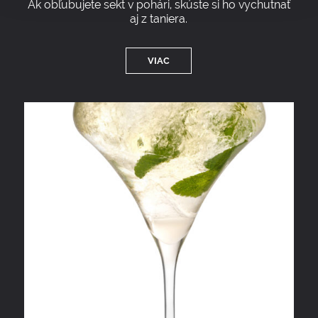
Ak obľubujete sekt v pohári, skúste si ho vychutnať
aj z taniera.
VIAC