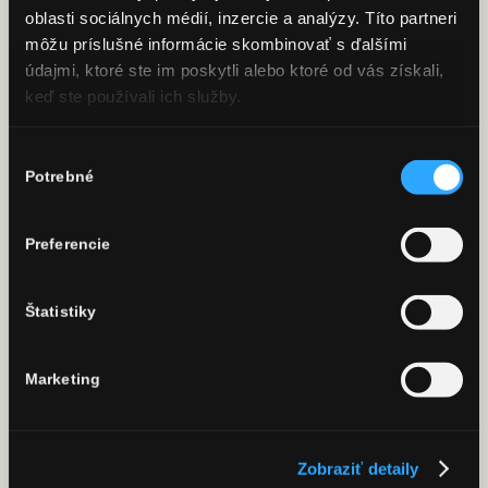
oblasti sociálnych médií, inzercie a analýzy. Títo partneri
môžu príslušné informácie skombinovať s ďalšími
údajmi, ktoré ste im poskytli alebo ktoré od vás získali,
keď ste používali ich služby.
Výber
Potrebné
súhlasu
SABRÁŽ
Preferencie
11. júla 2016
Sabráž je špeciálna technika otvárania fľaše sektu,
Štatistiky
pri ktorej dôjde k useknutiu konca hrdla fľaše
šabľou.
Marketing
Zobraziť detaily