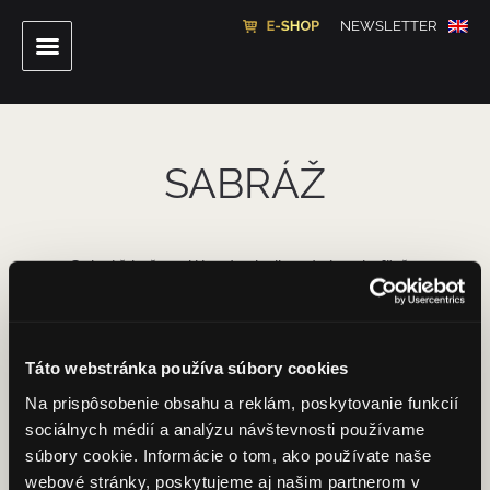
NEWSLETTER
SABRÁŽ
Sabráž je špeciálna technika otvárania fľaše
sektu, pri ktorej pomocou šable usekávame
koniec hrdla spolu s uzáverom.
Táto webstránka používa súbory cookies
Na prispôsobenie obsahu a reklám, poskytovanie funkcií
sociálnych médií a analýzu návštevnosti používame
súbory cookie. Informácie o tom, ako používate naše
webové stránky, poskytujeme aj našim partnerom v