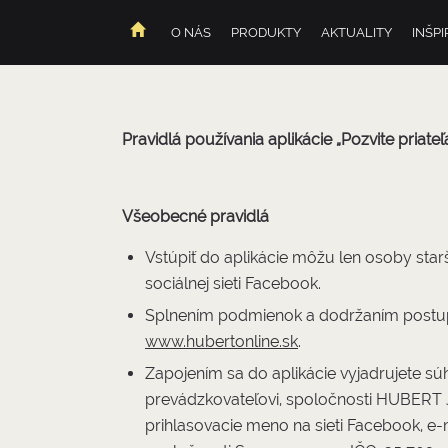
O NÁS
PRODUKTY
AKTUALITY
INŠPI
DOMOV
Pravidlá používania aplikácie „Pozvite priateľa
Všeobecné pravidlá
Vstúpiť do aplikácie môžu len osoby star
sociálnej sieti Facebook.
Splnením podmienok a dodržaním postupu
www.hubertonline.sk
.
Zapojením sa do aplikácie vyjadrujete s
prevádzkovateľovi, spoločnosti HUBERT J.E
prihlasovacie meno na sieti Facebook, e-m