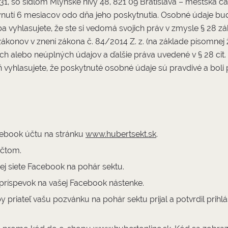
931, so sídlom Mlynské nivy 48, 821 09 Bratislava – mestská 
lynutí 6 mesiacov odo dňa jeho poskytnutia. Osobné údaje bu
 vyhlasujete, že ste si vedomá svojich práv v zmysle § 28 z
ákonov v znení zákona č. 84/2014 Z. z. (na základe písomnej
h alebo neúplných údajov a ďalšie práva uvedené v § 28 cit.
eň vyhlasujete, že poskytnuté osobné údaje sú pravdivé a boli
cebook účtu na stránku
www.hubertsekt.sk
.
účtom.
nej siete Facebook na pohár sektu.
 príspevok na vašej Facebook nástenke.
y priateľ vašu pozvánku na pohár sektu prijal a potvrdil pri