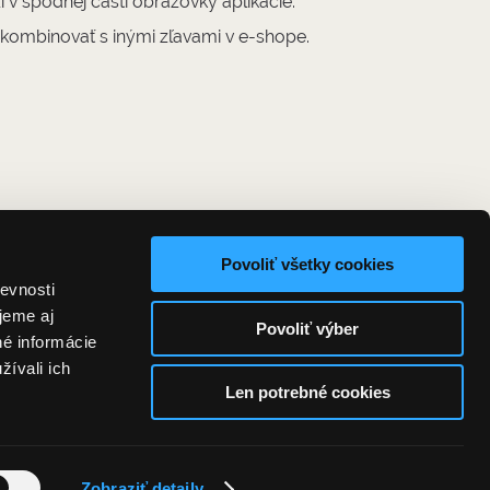
í v spodnej časti obrazovky aplikácie.
 kombinovať s inými zľavami v e-shope.
Povoliť všetky cookies
evnosti
jeme aj
Povoliť výber
né informácie
žívali ich
Len potrebné cookies
inky"]
Zobraziť detaily