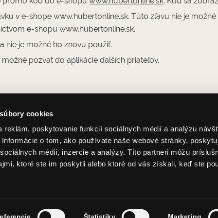
te promo kód do e-shopu
www.hubertonline.sk
. Kód sa zobraz
ávku v e-shope www.hubertonline.sk. Túto zľavu nie je možné
íctvom e-shopu www.hubertonline.sk.
a nie je možné ho znovu použiť.
 možné pozvať do aplikácie ďalších priateľov.
 súbory cookies
 reklám, poskytovanie funkcií sociálnych médií a analýzu návšt
Informácie o tom, ako používate naše webové stránky, poskytu
sociálnych médií, inzercie a analýzy. Títo partneri môžu prísluš
mi, ktoré ste im poskytli alebo ktoré od vás získali, keď ste pou
em dostávať novinky od Hubert J.E." opt_more="1" group="Nov
eferencie
Štatistiky
Marketing
ráva vyhradené