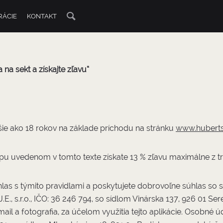
RÁCIE
KONTAKT
 na sekt a získajte zľavu“
šie ako 18 rokov na základe príchodu na stránku
www.huberts
 uvedenom v tomto texte získate 13 % zľavu maximálne z t
úhlas s týmito pravidlami a poskytujete dobrovoľne súhlas s
., s.r.o., IČO: 36 246 794, so sídlom Vinárska 137, 926 01 Se
ail a fotografia, za účelom využitia tejto aplikácie. Osobné