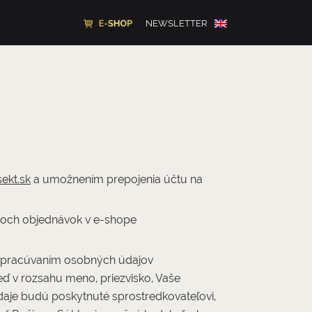
NEWSLETTER
ekt.sk
a umožnením prepojenia účtu na
roch objednávok v e-shope
o spracúvaním osobných údajov
reď v rozsahu meno, priezvisko, Vaše
 údaje budú poskytnuté sprostredkovateľovi,