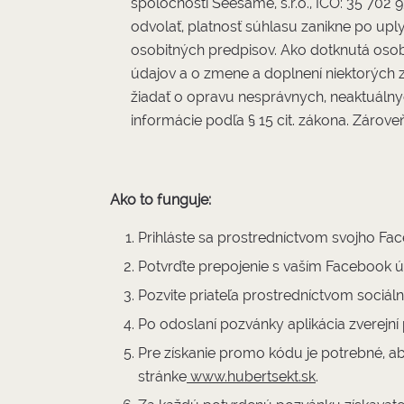
spoločnosti Seesame, s.r.o., IČO: 35 702 
odvolať, platnosť súhlasu zanikne po up
osobitných predpisov. Ako dotknutá osoba
údajov a o zmene a doplnení niektorých z
žiadať o opravu nesprávnych, neaktuálnyc
informácie podľa § 15 cit. zákona. Zárov
Ako to funguje:
Prihláste sa prostredníctvom svojho Fa
Potvrďte prepojenie s vaším Facebook 
Pozvite priateľa prostredníctvom sociál
Po odoslaní pozvánky aplikácia zverejní
Pre získanie promo kódu je potrebné, ab
stránke
www.hubertsekt.sk
.