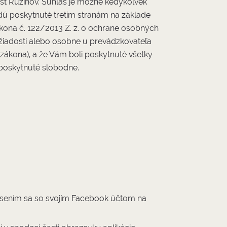
časť Ružinov. Súhlas je možné kedykoľvek
dú poskytnuté tretím stranám na základe
ákona č. 122/2013 Z. z. o ochrane osobných
 žiadosti alebo osobne u prevádzkovateľa
 zákona), a že Vám boli poskytnuté všetky
 poskytnuté slobodne.
hlásením sa so svojím Facebook účtom na