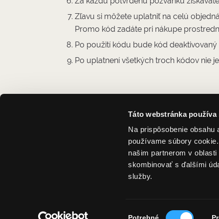
Za každú potvrdenú pozvánku získava
Zľavu si môžete uplatniť na celú objedn
Promo kód zadáte pri nákupe prostredn
Po použití kódu bude kód deaktivovaný 
Po uplatnení všetkých troch kódov nie je
Na zdravie!
Táto webstránka používa
Na prispôsobenie obsahu a
používame súbory cookie. 
našim partnerom v oblasti 
skombinovať s ďalšími údaj
[email-subscribers namefield="NO" desc="Chc
služby.
Výber
Potrebné
Pr
© 2018-2020 HUBERT J.E., s.r.o. Všetky p