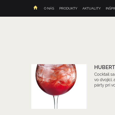
O NÁS
PRODUKTY
AKTUALITY
INŠPI
DOMOV
HUBERT
Cocktail s
vo dvojici, 
párty pri v