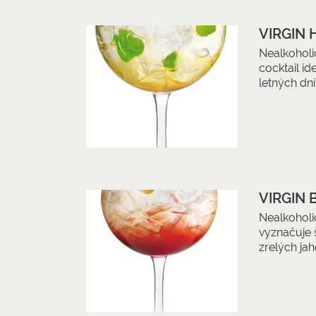
VIRGIN
Nealkoholi
cocktail id
letných dní
VIRGIN
Nealkoholic
vyznačuje 
zrelých jah