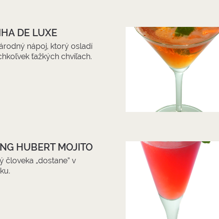
NHA DE LUXE
árodný nápoj, ktorý osladí
chkoľvek ťažkých chvíľach.
ING HUBERT MOJITO
rý človeka „dostane” v
ku.