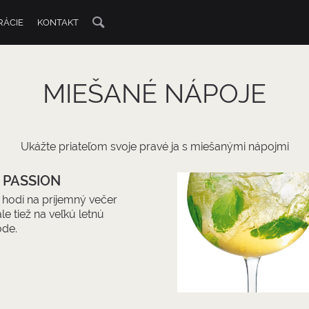
RÁCIE
KONTAKT
MIEŠANÉ NÁPOJE
Ukážte priateľom svoje pravé ja s miešanými nápojmi
 PASSION
a hodí na príjemný večer
ale tiež na veľkú letnú
ode.