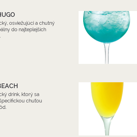
 HUGO
cký, osviežujúci a chutný
eálny do najteplejších
.
 BEACH
ký drink, ktorý sa
špecifickou chuťou
ôd.