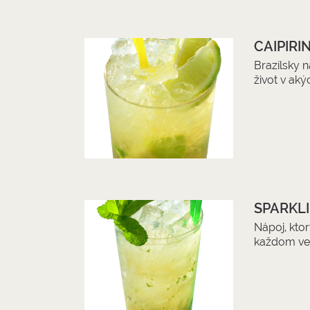
CAIPIRI
Brazílsky n
život v aký
SPARKL
Nápoj, kto
každom ve