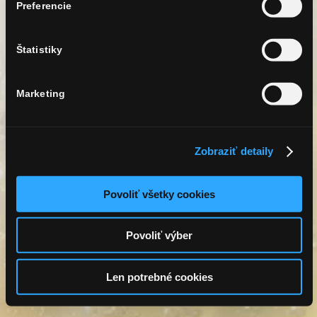
Preferencie
Súhlasím s
pravidlami používania aplikácie
Štatistiky
Po kliknutí budete presmerovaní na Facebook a
vyzvaní na potvrdenie prihlásenia.
Marketing
Zobraziť detaily
Povoliť všetky cookies
Povoliť výber
Len potrebné cookies