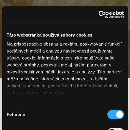
Táto webstránka používa súbory cookies
SO SEKTOM HUBERT SI
Na prispôsobenie obsahu a reklám, poskytovanie funkcií
PRIPÍJAME LEN
sociálnych médií a analýzu návštevnosti používame
S OSOBAMI STARŠÍMI AKO 18
súbory cookie. Informácie o tom, ako používate naše
ROKOV
webové stránky, poskytujeme aj našim partnerom v
oblasti sociálnych médií, inzercie a analýzy. Títo partneri
môžu príslušné informácie skombinovať s ďalšími
údajmi, ktoré ste im poskytli alebo ktoré od vás získali,
keď ste používali ich služby.
Prihláste sa cez Facebook a
odhaľte
špeciálne ponuky
Výber
Potrebné
súhlasu
FACEBOOK